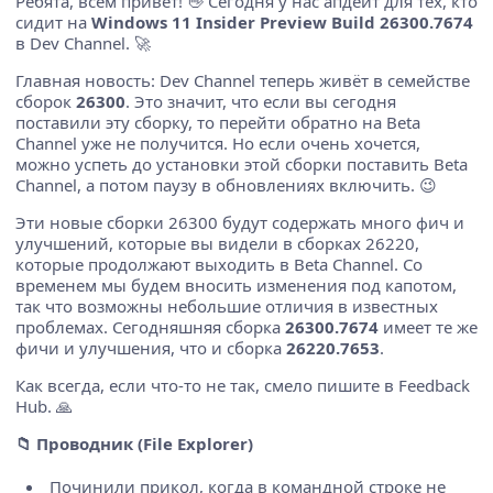
Ребята, всем привет! 👋 Сегодня у нас апдейт для тех, кто
сидит на
Windows 11 Insider Preview Build 26300.7674
в Dev Channel. 🚀
Главная новость: Dev Channel теперь живёт в семействе
сборок
26300
. Это значит, что если вы сегодня
поставили эту сборку, то перейти обратно на Beta
Channel уже не получится. Но если очень хочется,
можно успеть до установки этой сборки поставить Beta
Channel, а потом паузу в обновлениях включить. 😉
Эти новые сборки 26300 будут содержать много фич и
улучшений, которые вы видели в сборках 26220,
которые продолжают выходить в Beta Channel. Со
временем мы будем вносить изменения под капотом,
так что возможны небольшие отличия в известных
проблемах. Сегодняшняя сборка
26300.7674
имеет те же
фичи и улучшения, что и сборка
26220.7653
.
Как всегда, если что-то не так, смело пишите в Feedback
Hub. 🙏
📁
Проводник (File Explorer)
Починили прикол, когда в командной строке не