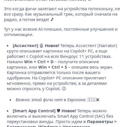
Это когда фичи залетают на устройства потихоньку, не
все сразу. Как музыкальный трек, который сначала на
радио, а потом везде! 🎵
Тут у нас всякие AI-плюшки, постоянные улучшения и
оптимизации.
[Ассистент]
🤖
Новое!
Теперь Ассистент (Narrator)
круто описывает картинки на Copilot+ PC, а еще
работает с Copilot на
всех
Виндоус 11 устройствах.
Нажали
Win + Ctrl + D
– получите описание
картинки, или
Win + Ctrl + S
– опишем весь экран.
Картинка отправляется только после вашего
одобрения. На Copilot+ PC описания прилетают
мгновенно, прямо на устройстве, а за деталями
можно спросить у Copilot. 😉
Важно: этой фичи нет в Еврозоне.
🇪🇺❌
[Smart App Control]
🛡️
Новое!
Теперь можно
включать и выключать Smart App Control (SAC) без
переустановки винды. Просто идем в
Параметры >
Безопасность Windows > Управление