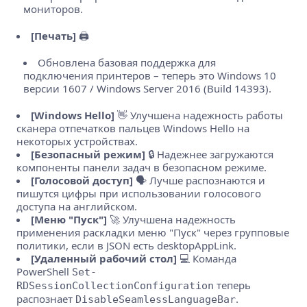
мониторов.
[Печать]
🖨️
Обновлена базовая поддержка для
подключения принтеров – теперь это Windows 10
версии 1607 / Windows Server 2016 (Build 14393).
[Windows Hello]
👋 Улучшена надежность работы
сканера отпечатков пальцев Windows Hello на
некоторых устройствах.
[Безопасный режим]
🔒 Надежнее загружаются
компоненты панели задач в безопасном режиме.
[Голосовой доступ]
🗣️ Лучше распознаются и
пишутся цифры при использовании голосового
доступа на английском.
[Меню "Пуск"]
🚀 Улучшена надежность
применения раскладки меню "Пуск" через групповые
политики, если в JSON есть desktopAppLink.
[Удаленный рабочий стол]
💻 Команда
PowerShell
Set-
теперь
RDSessionCollectionConfiguration
распознает
.
DisableSeamlessLanguageBar