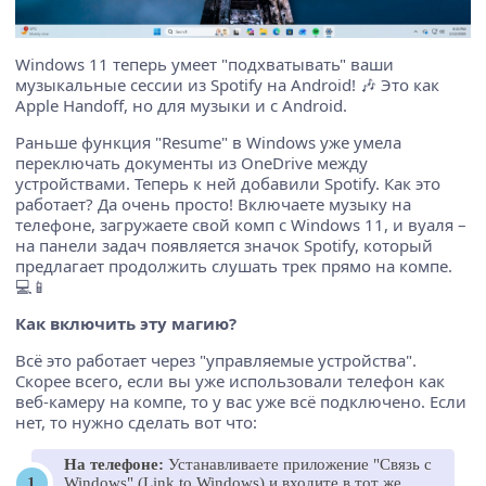
Windows 11 теперь умеет "подхватывать" ваши
музыкальные сессии из Spotify на Android! 🎶 Это как
Apple Handoff, но для музыки и с Android.
Раньше функция "Resume" в Windows уже умела
переключать документы из OneDrive между
устройствами. Теперь к ней добавили Spotify. Как это
работает? Да очень просто! Включаете музыку на
телефоне, загружаете свой комп с Windows 11, и вуаля –
на панели задач появляется значок Spotify, который
предлагает продолжить слушать трек прямо на компе.
💻📱
Как включить эту магию?
Всё это работает через "управляемые устройства".
Скорее всего, если вы уже использовали телефон как
веб-камеру на компе, то у вас уже всё подключено. Если
нет, то нужно сделать вот что:
На телефоне:
Устанавливаете приложение "Связь с
Windows" (Link to Windows) и входите в тот же