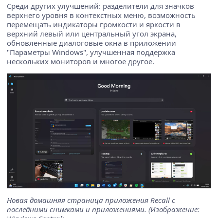
Среди других улучшений: разделители для значков
верхнего уровня в контекстных меню, возможность
перемещать индикаторы громкости и яркости в
верхний левый или центральный угол экрана,
обновленные диалоговые окна в приложении
"Параметры Windows", улучшенная поддержка
нескольких мониторов и многое другое.
Новая домашняя страница приложения Recall с
последними снимками и приложениями. (Изображение: