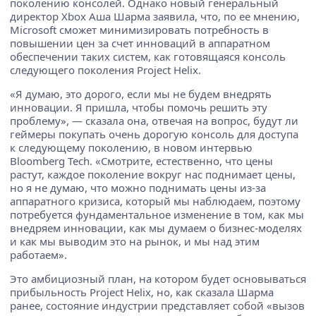
поколению консолей. Однако новый генеральный
директор Xbox Аша Шарма заявила, что, по ее мнению,
Microsoft сможет минимизировать потребность в
повышении цен за счет инноваций в аппаратном
обеспечении таких систем, как готовящаяся консоль
следующего поколения Project Helix.
«Я думаю, это дорого, если мы не будем внедрять
инновации. Я пришла, чтобы помочь решить эту
проблему», — сказала она, отвечая на вопрос, будут ли
геймеры покупать очень дорогую консоль для доступа
к следующему поколению, в новом интервью
Bloomberg Tech. «Смотрите, естественно, что цены
растут, каждое поколение вокруг нас поднимает цены,
но я не думаю, что можно поднимать цены из-за
аппаратного кризиса, который мы наблюдаем, поэтому
потребуется фундаментальное изменение в том, как мы
внедряем инновации, как мы думаем о бизнес-моделях
и как мы выводим это на рынок, и мы над этим
работаем».
Это амбициозный план, на котором будет основываться
прибыльность Project Helix, но, как сказала Шарма
ранее, состояние индустрии представляет собой «вызов