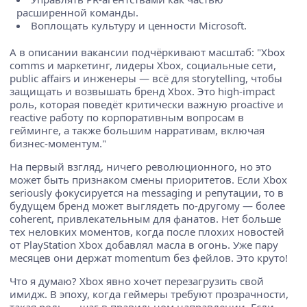
расширенной команды.
Воплощать культуру и ценности Microsoft.
А в описании вакансии подчёркивают масштаб: "Xbox
comms и маркетинг, лидеры Xbox, социальные сети,
public affairs и инженеры — всё для storytelling, чтобы
защищать и возвышать бренд Xbox. Это high-impact
роль, которая поведёт критически важную proactive и
reactive работу по корпоративным вопросам в
гейминге, а также большим нарративам, включая
бизнес-моментум."
На первый взгляд, ничего революционного, но это
может быть признаком смены приоритетов. Если Xbox
seriously фокусируется на messaging и репутации, то в
будущем бренд может выглядеть по-другому — более
coherent, привлекательным для фанатов. Нет больше
тех неловких моментов, когда после плохих новостей
от PlayStation Xbox добавлял масла в огонь. Уже пару
месяцев они держат momentum без фейлов. Это круто!
Что я думаю? Xbox явно хочет перезагрузить свой
имидж. В эпоху, когда геймеры требуют прозрачности,
такая роль — шаг в правильном направлении. Если