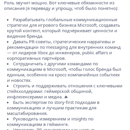
Роль звучит мощно. Вот ключевые обязанности из
описания (я переведу и упрощу, чтоб было понятно):
Разрабатывать глобальные коммуникационные
стратегии для игрового бизнеса Microsoft, создавать
крутой контент, который подчёркивает ценности и
видение бренда.
Давать PR-советы, стратегические нарративы и
рекомендации по messaging для внутренних команд
— от лидеров Xbox до инженеров, public affairs и
корпоративных партнёров.
Сотрудничать с другими командами по
коммуникациям в Microsoft, чтобы голос бренда был
единым, особенно на кросс-компанийных событиях
и новостях.
Строить и поддерживать отношения с ключевыми
стейкхолдерами: геймерской общиной,
инфлюенсерами и медиа. 🔥
Быть экспертом по story-first подходам в
коммуникациях и лучшим практикам для
масштабирования.
Руководить измерением и insights по
коммуникациям в гейминге.
Управлять PR-агентствами как частью