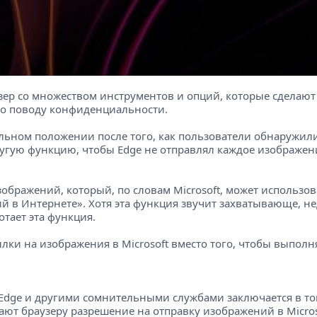
зер со множеством инструментов и опций, которые сделают
по поводу конфиденциальности.
тельном положении после того, как пользователи обнаружил
ругую функцию, чтобы Edge не отправлял каждое изображени
бражений, который, по словам Microsoft, может использов
й в Интернете». Хотя эта функция звучит захватывающе, не
тает эта функция.
ылки на изображения в Microsoft вместо того, чтобы выполн
Edge и другими сомнительными службами заключается в то
т браузеру разрешение на отправку изображений в Microso