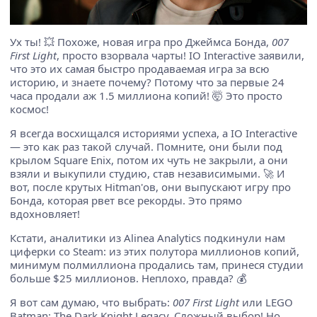
Ух ты! 💥 Похоже, новая игра про Джеймса Бонда,
007
First Light
, просто взорвала чарты! IO Interactive заявили,
что это их самая быстро продаваемая игра за всю
историю, и знаете почему? Потому что за первые 24
часа продали аж 1.5 миллиона копий! 🤯 Это просто
космос!
Я всегда восхищался историями успеха, а IO Interactive
— это как раз такой случай. Помните, они были под
крылом Square Enix, потом их чуть не закрыли, а они
взяли и выкупили студию, став независимыми. 🚀 И
вот, после крутых Hitman'ов, они выпускают игру про
Бонда, которая рвет все рекорды. Это прямо
вдохновляет!
Кстати, аналитики из Alinea Analytics подкинули нам
циферки со Steam: из этих полутора миллионов копий,
минимум полмиллиона продались там, принеся студии
больше $25 миллионов. Неплохо, правда? 💰
Я вот сам думаю, что выбрать:
007 First Light
или LEGO
Batman: The Dark Knight Legacy. Сложный выбор! Но,