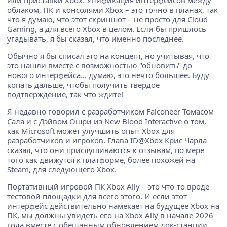
или приставки Xbox. Унификация интерфейсов между
облаком, ПК и консолями Xbox – это точно в планах, так
что я думаю, что этот скриншот – не просто для Cloud
Gaming, а для всего Xbox в целом. Если бы пришлось
угадывать, я бы сказал, что именно последнее.
Обычно я бы списал это на концепт, но учитывая, что
это нашли вместе с возможностью "обновить" до
нового интерфейса... думаю, это нечто большее. Буду
копать дальше, чтобы получить твердое
подтверждение, так что ждите!
Я недавно говорил с разработчиком Falconeer Томасом
Сала и с Дэйвом Ошри из New Blood Interactive о том,
как Microsoft может улучшить опыт Xbox для
разработчиков и игроков. Глава ID@Xbox Крис Чарла
сказал, что они прислушиваются к отзывам, по мере
того как движутся к платформе, более похожей на
Steam, для следующего Xbox.
Портативный игровой ПК Xbox Ally – это что-то вроде
тестовой площадки для всего этого. И если этот
интерфейс действительно намекает на будущее Xbox на
ПК, мы должны увидеть его на Xbox Ally в начале 2026
года вместе с обещанным обновлением док-станции.