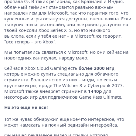
пропала 😥. В таких регионах, как Бразилия и Индия,
облачный гейминг становится реально важным
направлением для Microsoft, так что гарантия того, что
купленные игры останутся доступны, очень важна. Если
ты купил эти игры онлайн, они все равно доступны на
твоей консоли Xbox Series X|S, но это никакого
выхлопа, если у тебя ее нет – а Microsoft же говорит,
"все теперь – это Xbox".
Мы попытались связаться с Microsoft, но они сейчас на
новогодних каникулах, народу мало.
Сейчас в Xbox Cloud Gaming есть
более 2000 игр
,
которые можно купить специально для облачного
стриминга. Большинство из них – инди, но есть и
крупные игры, вроде The Witcher 3 и Cyberpunk 2077.
Microsoft также внедряет стриминг в
1440p
для
некоторых игр для подписчиков Game Pass Ultimate.
Но это еще не все!
Тот же чувак обнаружил еще кое-что интересное, что
может намекать на полный редизайн интерфейса.
Он нашел рекламное видео и ссылку, которая