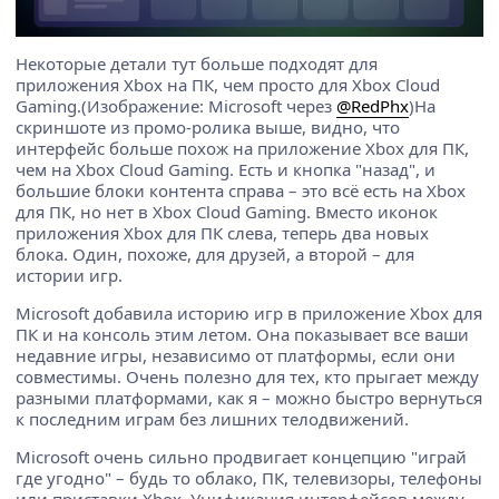
Некоторые детали тут больше подходят для
приложения Xbox на ПК, чем просто для Xbox Cloud
Gaming.(Изображение: Microsoft через
@RedPhx
)На
скриншоте из промо-ролика выше, видно, что
интерфейс больше похож на приложение Xbox для ПК,
чем на Xbox Cloud Gaming. Есть и кнопка "назад", и
большие блоки контента справа – это всё есть на Xbox
для ПК, но нет в Xbox Cloud Gaming. Вместо иконок
приложения Xbox для ПК слева, теперь два новых
блока. Один, похоже, для друзей, а второй – для
истории игр.
Microsoft добавила историю игр в приложение Xbox для
ПК и на консоль этим летом. Она показывает все ваши
недавние игры, независимо от платформы, если они
совместимы. Очень полезно для тех, кто прыгает между
разными платформами, как я – можно быстро вернуться
к последним играм без лишних телодвижений.
Microsoft очень сильно продвигает концепцию "играй
где угодно" – будь то облако, ПК, телевизоры, телефоны