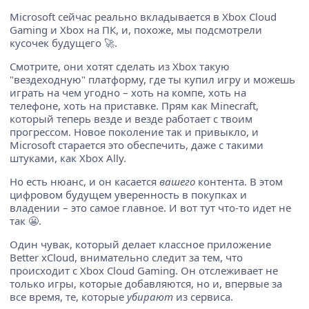
Microsoft сейчас реально вкладывается в Xbox Cloud
Gaming и Xbox на ПК, и, похоже, мы подсмотрели
кусочек будущего 🚀.
Смотрите, они хотят сделать из Xbox такую
"вездеходную" платформу, где ты купил игру и можешь
играть на чем угодно – хоть на компе, хоть на
телефоне, хоть на приставке. Прям как Minecraft,
который теперь везде и везде работает с твоим
прогрессом. Новое поколение так и привыкло, и
Microsoft старается это обеспечить, даже с такими
штуками, как Xbox Ally.
Но есть нюанс, и он касается
вашего
контента. В этом
цифровом будущем уверенность в покупках и
владении – это самое главное. И вот тут что-то идет не
так 😬.
Один чувак, который делает классное приложение
Better xCloud, внимательно следит за тем, что
происходит с Xbox Cloud Gaming. Он отслеживает не
только игры, которые добавляются, но и, впервые за
все время, те, которые
убирают
из сервиса.