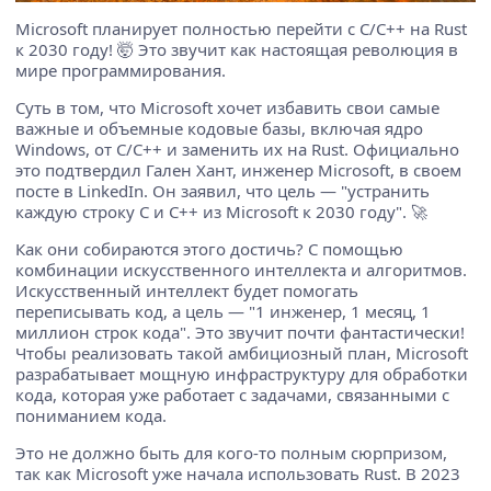
Microsoft планирует полностью перейти с C/C++ на Rust
к 2030 году! 🤯 Это звучит как настоящая революция в
мире программирования.
Суть в том, что Microsoft хочет избавить свои самые
важные и объемные кодовые базы, включая ядро
Windows, от C/C++ и заменить их на Rust. Официально
это подтвердил Гален Хант, инженер Microsoft, в своем
посте в LinkedIn. Он заявил, что цель — "устранить
каждую строку C и C++ из Microsoft к 2030 году". 🚀
Как они собираются этого достичь? С помощью
комбинации искусственного интеллекта и алгоритмов.
Искусственный интеллект будет помогать
переписывать код, а цель — "1 инженер, 1 месяц, 1
миллион строк кода". Это звучит почти фантастически!
Чтобы реализовать такой амбициозный план, Microsoft
разрабатывает мощную инфраструктуру для обработки
кода, которая уже работает с задачами, связанными с
пониманием кода.
Это не должно быть для кого-то полным сюрпризом,
так как Microsoft уже начала использовать Rust. В 2023