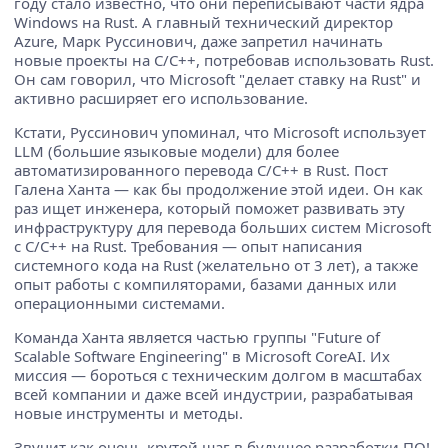
году стало известно, что они переписывают части ядра
Windows на Rust. А главный технический директор
Azure, Марк Руссинович, даже запретил начинать
новые проекты на C/C++, потребовав использовать Rust.
Он сам говорил, что Microsoft "делает ставку на Rust" и
активно расширяет его использование.
Кстати, Руссинович упоминал, что Microsoft использует
LLM (большие языковые модели) для более
автоматизированного перевода C/C++ в Rust. Пост
Галена Ханта — как бы продолжение этой идеи. Он как
раз ищет инженера, который поможет развивать эту
инфраструктуру для перевода больших систем Microsoft
с C/C++ на Rust. Требования — опыт написания
системного кода на Rust (желательно от 3 лет), а также
опыт работы с компиляторами, базами данных или
операционными системами.
Команда Ханта является частью группы "Future of
Scalable Software Engineering" в Microsoft CoreAI. Их
миссия — бороться с техническим долгом в масштабах
всей компании и даже всей индустрии, разрабатывая
новые инструменты и методы.
Звучит как очень крутой шаг в будущее разработки ПО!