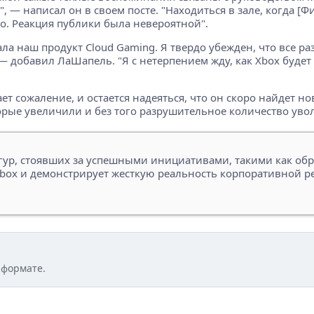
, — написал он в своем посте. "Находиться в зале, когда 
о. Реакция публики была невероятной".
ала наш продукт Cloud Gaming. Я твердо убежден, что все р
 — добавил ЛаШапель. "Я с нетерпением жду, как Xbox буде
т сожаление, и остается надеяться, что он скоро найдет но
орые увеличили и без того разрушительное количество увол
гур, стоявших за успешными инициативами, такими как обр
box и демонстрирует жесткую реальность корпоративной р
 формате.