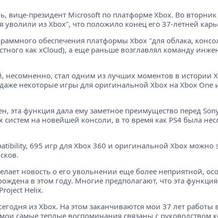
, вице-президент Microsoft по платформе Xbox. Во вторни
дня уволили из Xbox", что положило конец его 37-летней кар
раммного обеспечения платформы Xbox "для облака, консол
естного как xCloud), а еще раньше возглавлял команду ин
ый, несомненно, стал одним из лучших моментов в истории 
 даже некоторые игры для оригинальной Xbox на Xbox One ил
ен, эта функция дала ему заметное преимущество перед Sony
 систем на новейшей консоли, в то время как PS4 была не
ibility, 695 игр для Xbox 360 и оригинальной Xbox можно за
сков.
делает новость о его увольнении еще более неприятной, о
рождена в этом году. Многие предполагают, что эта функция
oject Helix.
егодня из Xbox. На этом заканчиваются мои 37 лет работы в
о мои самые теплые воспоминания связаны с руководством