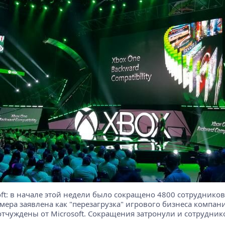
t: в начале этой недели было сокращено 4800 сотрудников
мера заявлена как "перезагрузка" игрового бизнеса компан
отчуждены от Microsoft. Сокращения затронули и сотрудни