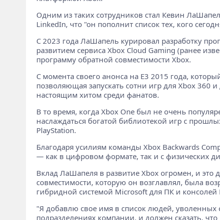
Одним из таких сотрудников стал Кевин ЛаШапель
LinkedIn, что "он пополнит список тех, кого сего
С 2023 года ЛаШапель курировал разработку прог
развитием сервиса Xbox Cloud Gaming (ранее изв
программу обратной совместимости Xbox.
С момента своего анонса на E3 2015 года, котор
позволяющая запускать сотни игр для Xbox 360 и
настоящим хитом среди фанатов.
В то время, когда Xbox One был не очень популяр
наслаждаться богатой библиотекой игр с прошлых
PlayStation.
Благодаря усилиям команды Xbox Backwards Compat
— как в цифровом формате, так и с физических ди
Вклад ЛаШапеля в развитие Xbox огромен, и это 
совместимости, которую он возглавлял, была воз
гибридной системой Microsoft для ПК и консолей Pr
"Я добавлю свое имя в список людей, уволенных с
подразделениях компании, и должен сказать, чт