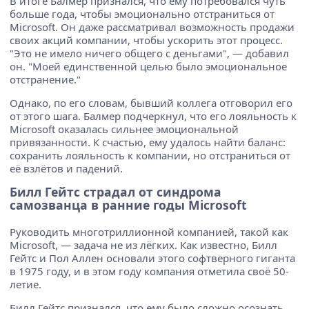
В итоге Балмер признался, что ему потребовался чуть
больше года, чтобы эмоционально отстраниться от
Microsoft. Он даже рассматривал возможность продажи
своих акций компании, чтобы ускорить этот процесс.
"Это не имело ничего общего с деньгами", — добавил
он. "Моей единственной целью было эмоциональное
отстранение."
Однако, по его словам, бывший коллега отговорил его
от этого шага. Балмер подчеркнул, что его лояльность к
Microsoft оказалась сильнее эмоциональной
привязанности. К счастью, ему удалось найти баланс:
сохранить лояльность к компании, но отстраниться от
её взлётов и падений.
Билл Гейтс страдал от синдрома
самозванца в ранние годы Microsoft
Руководить многотриллионной компанией, такой как
Microsoft, — задача не из лёгких. Как известно, Билл
Гейтс и Пол Аллен основали этого софтверного гиганта
в 1975 году, и в этом году компания отметила своё 50-
летие.
Билл Гейтс признался, что ему было сложно осознать