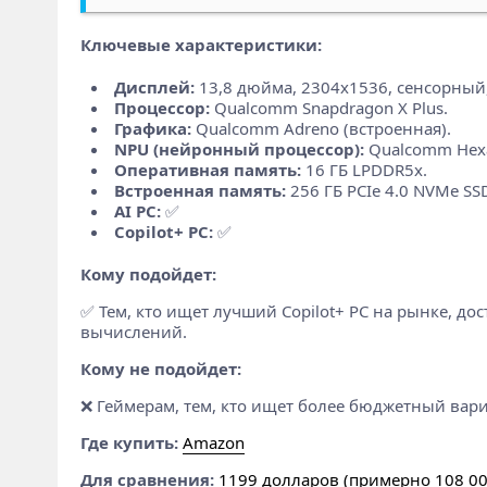
Ключевые характеристики:
Дисплей:
13,8 дюйма, 2304x1536, сенсорный, 
Процессор:
Qualcomm Snapdragon X Plus.
Графика:
Qualcomm Adreno (встроенная).
NPU (нейронный процессор):
Qualcomm Hexa
Оперативная память:
16 ГБ LPDDR5x.
Встроенная память:
256 ГБ PCIe 4.0 NVMe SSD
AI PC:
✅
Copilot+ PC:
✅
Кому подойдет:
✅ Тем, кто ищет лучший Copilot+ PC на рынке, д
вычислений.
Кому не подойдет:
❌ Геймерам, тем, кто ищет более бюджетный вари
Где купить:
Amazon
Для сравнения:
1199 долларов (примерно 108 000