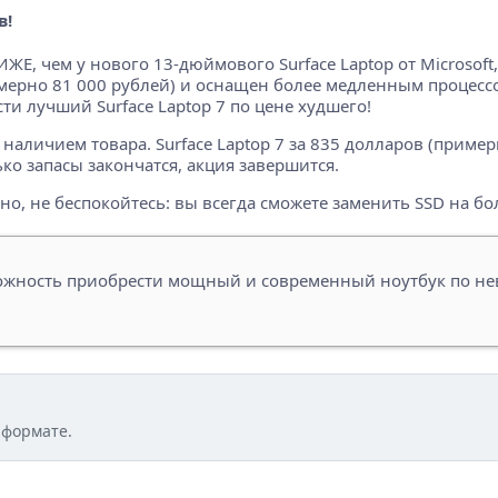
в!
НИЖЕ, чем у нового 13-дюймового Surface Laptop от Microso
римерно 81 000 рублей) и оснащен более медленным процес
и лучший Surface Laptop 7 по цене худшего!
аличием товара. Surface Laptop 7 за 835 долларов (пример
ько запасы закончатся, акция завершится.
чно, не беспокойтесь: вы всегда сможете заменить SSD на б
жность приобрести мощный и современный ноутбук по нев
 формате.