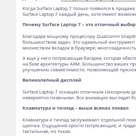
Когда Surface Laptop 7 только появился в продаж
Surface Laptop 7 каждый день, хотя имеют возмо
Почему Surface Laptop 7 – это отличный выбор
Благодаря мощному процессору Qualcomm Snapdrago
большинством задач. Это идеальный инструмент 
множеством вкладок в браузере, многозадачность в
А еще у него потрясающая батарея, которая обесп
на базе архитектуры ARM. Большинство ваших при
улучшению совместимости, позволяющей приложени
Великолепный дисплей
Surface Laptop 7 оснащен отличным сенсорным ди
невероятно плавными. Все анимации выглядят боле
Клавиатура и тачпад – выше всяких похвал
Клавиатура и тачпад заслуживают отдельной похв
щелчка. Ощущения просто потрясающие, и традиц
тактильная, но тихая.