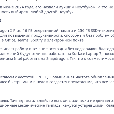
е в июне 2024 года, его назвали лучшим ноутбуком. И это 
жность выбирать любой другой ноутбук.
?
n X Plus, 16 ГБ оперативной памяти и 256 ГБ SSD-накопител
для повышения продуктивности, способный без проблем об
 Office, Teams, Spotify и электронной почте.
ечивает работу в течение всего дня без подзарядки, благо
ложений будут отлично работать на Surface Laptop 7, поск
ям Intel работать на Snapdragon. Так что о совместимост
сплеем с частотой 120 Гц. Повышенная частота обновления 
е быстрыми, и в целом создается впечатление, что все "ле
алы. Тачпад тактильный, то есть он физически не двигаетс
ионные механические тачпады кажутся устаревшими. Клави