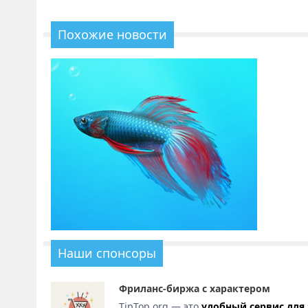
Похожие новости
Наши спонсоры
Фриланс-биржа с характером
TipTop.org — это
удобный сервис для