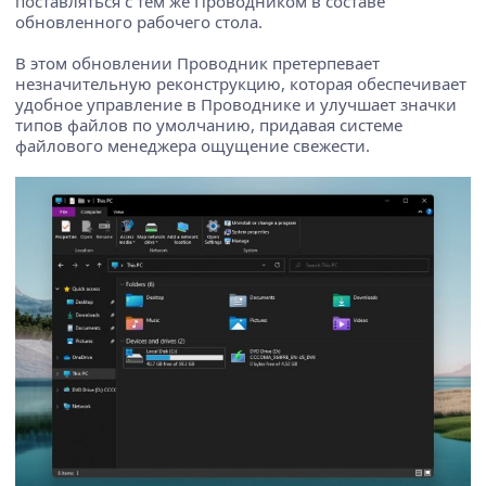
поставляться с тем же Проводником в составе
обновленного рабочего стола.
В этом обновлении Проводник претерпевает
незначительную реконструкцию, которая обеспечивает
удобное управление в Проводнике и улучшает значки
типов файлов по умолчанию, придавая системе
файлового менеджера ощущение свежести.