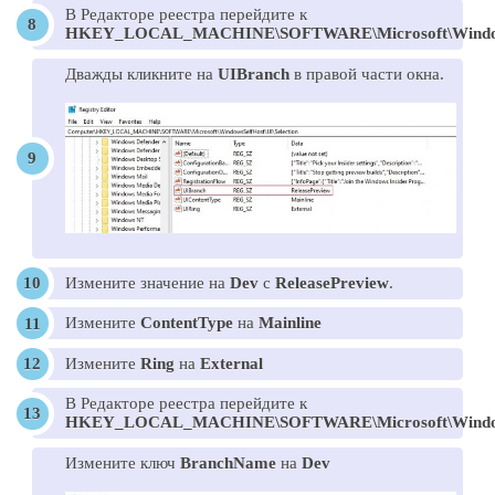
В Редакторе реестра перейдите к
HKEY_LOCAL_MACHINE\SOFTWARE\Microsoft\WindowsS
Дважды кликните на
UIBranch
в правой части окна.
Измените значение на
Dev
с
ReleasePreview
.
Измените
ContentType
на
Mainline
Измените
Ring
на
External
В Редакторе реестра перейдите к
HKEY_LOCAL_MACHINE\SOFTWARE\Microsoft\WindowsSe
Измените ключ
BranchName
на
Dev