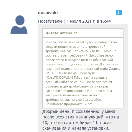
duspishki
Посетители | 1 июля 2021 г. в 16:44
Цитата: anton0332
У кого, после начала загрузки инсайдерской
сборки появляется окно с проверкой
требований, где написано, что ваш комп не
соответствует требований. Закройте окно,
после этого в разделе центра обновлений
появится сообщений об ошибке. В это время
вам необходимо скачать данный файл
Ссылка
на DLL
. Зайти по данному пути
"C:\$WINDOWS.~BT\Sources" и вставить
данный файл с заменой. После вернуться
обратно в центр обновлений и нажать
"исправить"(типо такого). Начнется снова
загрузка и появиться тоже окно с
требованиями, но уже без ошибок,
нажимаете продолжить и все.
Добрый день. К сожалению, у меня
после всех этих манипуляций, что на
10, что на слитом билде 11, после
скачивания и начала установки,