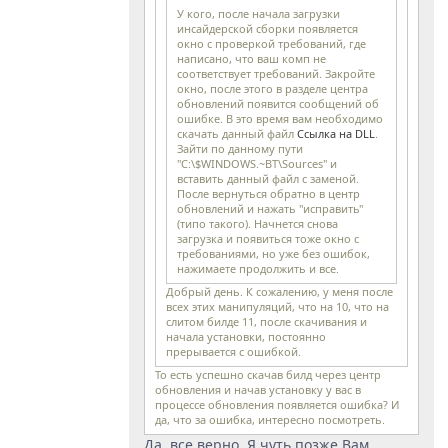
У кого, после начала загрузки
инсайдерской сборки появляется
окно с проверкой требований, где
написано, что ваш комп не
соответствует требований. Закройте
окно, после этого в разделе центра
обновлений появится сообщений об
ошибке. В это время вам необходимо
скачать данный файл
Ссылка на DLL
.
Зайти по данному пути
"C:\$WINDOWS.~BT\Sources" и
вставить данный файл с заменой.
После вернуться обратно в центр
обновлений и нажать "исправить"
(типо такого). Начнется снова
загрузка и появиться тоже окно с
требованиями, но уже без ошибок,
нажимаете продолжить и все.
Добрый день. К сожалению, у меня после
всех этих манипуляций, что на 10, что на
слитом билде 11, после скачивания и
начала установки, постоянно
прерывается с ошибкой.
То есть успешно скачав билд через центр
обновления и начав установку у вас в
процессе обновления появляется ошибка? И
да, что за ошибка, интересно посмотреть.
Да, все верно. Я чуть позже Вам