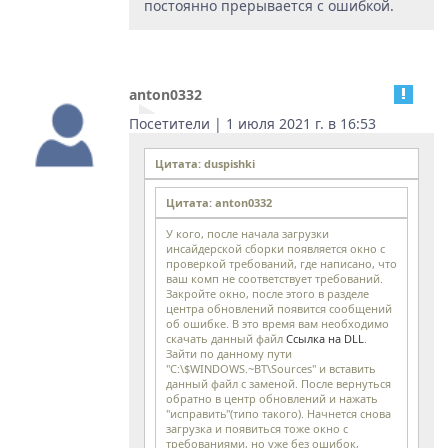
постоянно прерывается с ошибкой.
anton0332
Посетители | 1 июля 2021 г. в 16:53
Цитата: duspishki
Цитата: anton0332
У кого, после начала загрузки
инсайдерской сборки появляется окно с
проверкой требований, где написано, что
ваш комп не соответствует требований.
Закройте окно, после этого в разделе
центра обновлений появится сообщений
об ошибке. В это время вам необходимо
скачать данный файл
Ссылка на DLL
.
Зайти по данному пути
"C:\$WINDOWS.~BT\Sources" и вставить
данный файл с заменой. После вернуться
обратно в центр обновлений и нажать
"исправить"(типо такого). Начнется снова
загрузка и появиться тоже окно с
требованиями, но уже без ошибок,