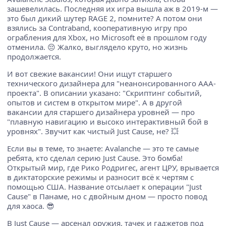
зашевелилась. Последняя их игра вышла аж в 2019-м —
это был дикий шутер RAGE 2, помните? А потом они
взялись за Contraband, кооперативную игру про
ограбления для Xbox, но Microsoft её в прошлом году
отменила. 😔 Жалко, выглядело круто, но жизнь
продолжается.
И вот свежие вакансии! Они ищут старшего
технического дизайнера для "неанонсированного AAA-
проекта". В описании указано: "Скриптинг событий,
опытов и систем в открытом мире". А в другой
вакансии для старшего дизайнера уровней — про
"плавную навигацию и высоко интерактивный бой в
уровнях". Звучит как чистый Just Cause, не? 💥
Если вы в теме, то знаете: Avalanche — это те самые
ребята, кто сделал серию Just Cause. Это бомба!
Открытый мир, где Рико Родригес, агент ЦРУ, врывается
в диктаторские режимы и разносит всё к чертям с
помощью США. Название отсылает к операции "Just
Cause" в Панаме, но с двойным дном — просто повод
для хаоса. 😎
В Just Cause — арсенал оружия, тачек и гаджетов под