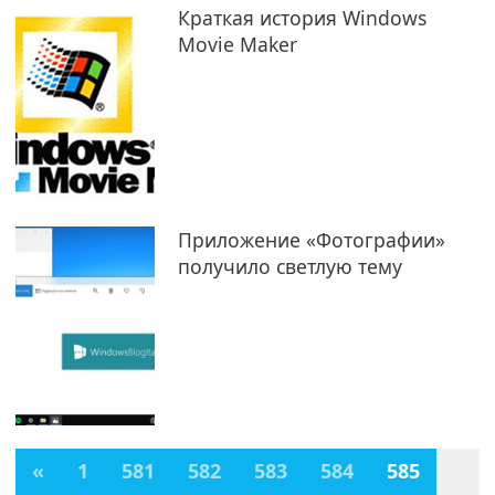
Краткая история Windows
Movie Maker
Приложение «Фотографии»
получило светлую тему
«
1
581
582
583
584
585